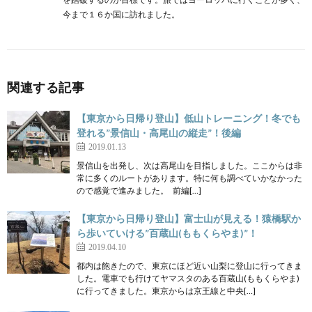
今まで１６か国に訪れました。
関連する記事
【東京から日帰り登山】低山トレーニング！冬でも
登れる”景信山・高尾山の縦走”！後編
2019.01.13
景信山を出発し、次は高尾山を目指しました。ここからは非
常に多くのルートがあります。特に何も調べていかなかった
ので感覚で進みました。 前編[…]
【東京から日帰り登山】富士山が見える！猿橋駅か
ら歩いていける”百蔵山(ももくらやま)”！
2019.04.10
都内は飽きたので、東京にほど近い山梨に登山に行ってきま
した。電車でも行けてヤマスタのある百蔵山(ももくらやま)
に行ってきました。東京からは京王線と中央[…]