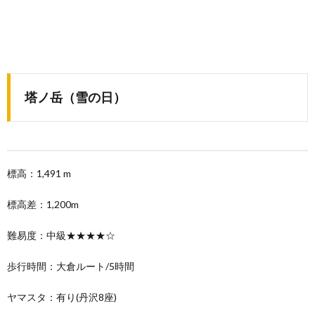
塔ノ岳（雪の日）
標高：
1,491
m
標高差：1,200m
難易度：中級★★★★☆
歩行時間：大倉ルート/5時間
ヤマスタ：有り(丹沢8座)