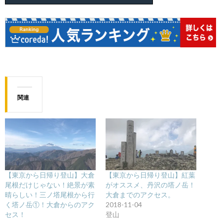
関連
【東京から日帰り登山】大倉
【東京から日帰り登山】紅葉
尾根だけじゃない！絶景が素
がオススメ、丹沢の塔ノ岳！
晴らしい！三ノ塔尾根から行
大倉までのアクセス。
く塔ノ岳①！大倉からのアク
2018-11-04
セス！
登山