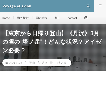
Voyage et avion
home
海外旅行
国内旅行
登山
contact
【東京から日帰り登山】《丹沢》3月
の雪の”塔ノ岳”！どんな状況？アイゼ
ン必要？
2020.03.25
登山
丹沢
,
雪山
,
塔ノ岳