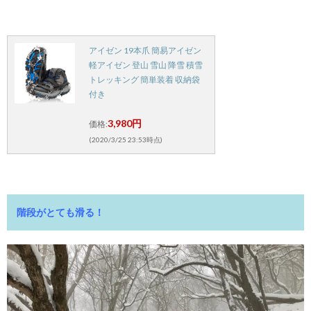
アイゼン 19本爪 簡易アイゼン
軽アイゼン 登山 雪山 降雪 積雪
トレッキング 簡単装着 収納袋
付き
3,980円
価格:
(2020/3/25 23:53時点)
階段がとても滑る！