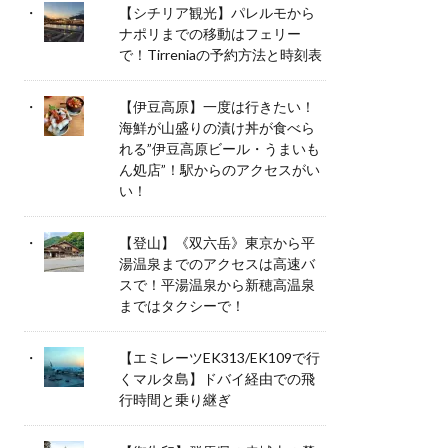
【シチリア観光】パレルモから
ナポリまでの移動はフェリー
で！Tirreniaの予約方法と時刻表
【伊豆高原】一度は行きたい！
海鮮が山盛りの漬け丼が食べら
れる”伊豆高原ビール・うまいも
ん処店”！駅からのアクセスがい
い！
【登山】《双六岳》東京から平
湯温泉までのアクセスは高速バ
スで！平湯温泉から新穂高温泉
まではタクシーで！
【エミレーツEK313/EK109で行
くマルタ島】ドバイ経由での飛
行時間と乗り継ぎ