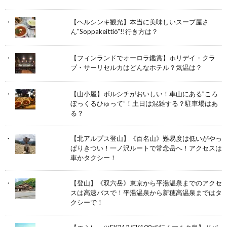
【ヘルシンキ観光】本当に美味しいスープ屋さ
ん"Soppakeittiö"!!行き方は？
【フィンランドでオーロラ鑑賞】ホリデイ・クラ
ブ・サーリセルカはどんなホテル？気温は？
【山小屋】ボルシチがおいしい！車山にある”ころ
ぼっくるひゅって”！土日は混雑する？駐車場はあ
る？
【北アルプス登山】《百名山》難易度は低いがやっ
ぱりきつい！一ノ沢ルートで常念岳へ！アクセスは
車かタクシー！
【登山】《双六岳》東京から平湯温泉までのアクセ
スは高速バスで！平湯温泉から新穂高温泉まではタ
クシーで！