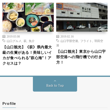
2019.03.08
2019.02.16
山口グルメ
,
萩
,
魚介
山口宇部空港
,
フライト
,
羽田空
港
【山口観光】《萩》県内最大
【山口観光】東京から山口宇
級の生簀がある！美味しいイ
部空港への飛行機での行き
カが食べられる”萩心海”！ア
方！
クセスは？
Back to Top
Profile