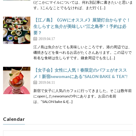
(どこかにマイルについては、何れ別記事に書きたいと思いま
す。)こんなことでもなければ、まだ行く[…]
【江ノ島】《GWにオススメ》展望灯台からすぐ！
生しらすと魚介が美味しい”江之島亭”！予約は必
要？
2019.04.17
江ノ島は魚介がとても美味しいところです。港の周辺では、
磯焼きなどを食べれるお店がたくさんあります。この辺りで
有名な食材は生しらすです。鎌倉周辺でも生し[…]
【女子会】女性に人気！春限定のパフェがオスス
メ！新宿newomanにある”SALON BAKE & TEA”!
2019.04.11
新宿で女子に人気のカフェに行ってきました。そこは数年前
にopenしたnewomanの中にあります。お店の名前
は、”SALON bake & t[…]
Calendar