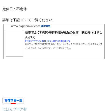
定休日：不定休
詳細は下記HPにてご覧ください。
www.hagishinkai.com
6 Shares
萩市でふぐ料理や海鮮料理が絶品のお店｜萩心海（はぎし
んかい）
http://www.hagishinkai.com/index.html
萩市でふぐ料理や海鮮料理を味わうなら「萩心海」をご利用ください。特に生簀からす
くった生きたイカは絶品です。ぜひご賞味ください。
にほんブログ村