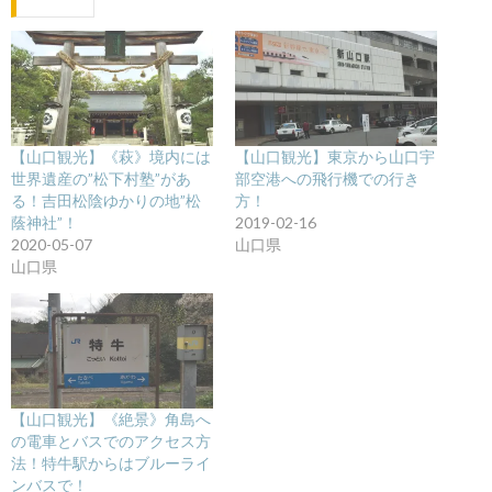
【山口観光】《萩》境内には
【山口観光】東京から山口宇
世界遺産の”松下村塾”があ
部空港への飛行機での行き
る！吉田松陰ゆかりの地”松
方！
蔭神社”！
2019-02-16
2020-05-07
山口県
山口県
【山口観光】《絶景》角島へ
の電車とバスでのアクセス方
法！特牛駅からはブルーライ
ンバスで！