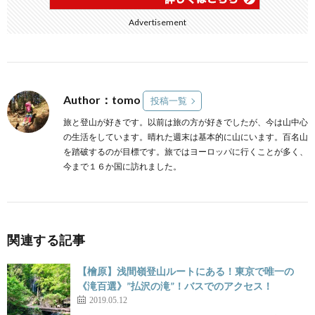
Advertisement
Author：tomo
投稿一覧
旅と登山が好きです。以前は旅の方が好きでしたが、今は山中心
の生活をしています。晴れた週末は基本的に山にいます。百名山
を踏破するのが目標です。旅ではヨーロッパに行くことが多く、
今まで１６か国に訪れました。
関連する記事
【檜原】浅間嶺登山ルートにある！東京で唯一の
《滝百選》”払沢の滝”！バスでのアクセス！
2019.05.12