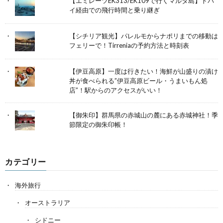
【エミレーツEK313/EK109で行くマルタ島】ドバ
イ経由での飛行時間と乗り継ぎ
【シチリア観光】パレルモからナポリまでの移動は
フェリーで！Tirreniaの予約方法と時刻表
【伊豆高原】一度は行きたい！海鮮が山盛りの漬け
丼が食べられる”伊豆高原ビール・うまいもん処
店”！駅からのアクセスがいい！
【御朱印】群馬県の赤城山の麓にある赤城神社！季
節限定の御朱印帳！
カテゴリー
海外旅行
オーストラリア
シドニー