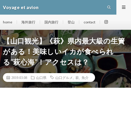
Voyage et avion
home
海外旅行
国内旅行
登山
contact
【山口観光】《萩》県内最大級の生簀
がある！美味しいイカが食べられ
る”萩心海”！アクセスは？
2019.03.08
山口県
山口グルメ
,
萩
,
魚介