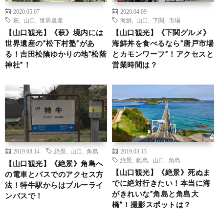
2020.05.07
2020.04.09
萩
,
山口
,
世界遺産
海鮮
,
山口
,
下関
,
市場
【山口観光】《萩》境内には
【山口観光】《下関グルメ》
世界遺産の”松下村塾”があ
海鮮丼を食べるなら”唐戸市場
る！吉田松陰ゆかりの地”松蔭
とカモンワーフ”！アクセスと
神社”！
営業時間は？
2019.03.14
絶景
,
山口
,
角島
2019.03.13
絶景
,
離島
,
山口
,
角島
【山口観光】《絶景》角島へ
【山口観光】《絶景》死ぬま
の電車とバスでのアクセス方
でに絶対行きたい！本当に海
法！特牛駅からはブルーライ
がきれいな”角島と角島大
ンバスで！
橋”！撮影スポットは？