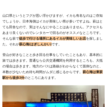
山口県というとフグが思い浮かびますが、イカも有名なのはご存知
でしょうか。日本海側はイカが美味しい県が多いですよね。萩はと
ても田舎なので、実はそんなにやることはありません。アクセスも
あまり良くないのでレンタカーで回るのがオススメなところです。
そんな萩で
徒歩で行ける場所にあるイカが美味しいお店
を探しまし
た。それが
萩心海(はぎしんかい)
です。
登山が好きなことと歩き回る仕事をしていたこともあり、基本的に
旅では歩きます。普通なら公共交通機関を利用するところも、大抵
の場合は歩きます。地方のバスは路線がわからなくて面倒なのと、
本数が少ないため待ち時間がムダに感じるからです。
萩心海は東萩
駅から徒歩3分
のところにあります。