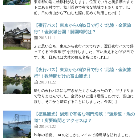
東京都の端に檜原村があります。位置でいうと奥多摩のすぐ
下にある村です。秋川渓谷で有名な地域でもあります。以
前、日の出山から下山した際に初めて利用したの[…]
【夜行バス】東京から0泊2日で行く”北陸・金沢旅
行”！金沢城公園！開園時間は？
2018.11.11
ふと思い立ち、東京から夜行バスで行き、翌日夜行バスで帰
ってくる”金沢旅行”を決行しました。言い換えると0泊2日で
す。丸一日あれば大体の観光名所はまわれ[…]
【夜行バス】東京から0泊2日で行く”北陸・金沢旅
行”！数時間だけの富山観光！
2018.11.22
帰りの夜行バスには空きがたくさんあったので、ギリギリま
で取りませんでした。金沢をひと通り堪能したので、富山に
渡り、そこから帰京することにしました。金沢[…]
【徳島観光】渦潮で有名な鳴門海峡！”遊歩道・渦の
道”！所要時間とアクセスは？
2019.01.22
昨年の初夏、JALのどこかにマイルで徳島県を訪れました。