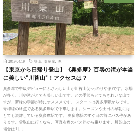
2019.04.19
登山
,
奥多摩
,
滝
【東京から日帰り登山】《奥多摩》百尋の滝が本当
に美しい”川苔山”！アクセスは？
奥多摩で中級デビューにふさわしい山が川苔山(かわのりやま)です。水場
が多く、川や滝がとても美しい山です。どの季節もとてもきれいな山で
すが、新緑の季節が特にオススメです。 スタートは奥多摩駅からです。
青梅線の終点である奥多摩駅で下車します。シーズンや土日の早朝には
とても混雑している奥多摩駅です。 奥多摩駅のすぐ目の前にバス停があ
ります。雲取山に行くなら、写真右奥のバス停から乗ります。川苔山の
場合は1 […]