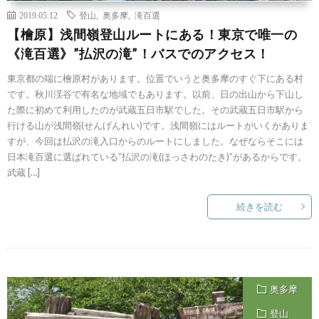
2019.05.12
登山
,
奥多摩
,
滝百選
【檜原】浅間嶺登山ルートにある！東京で唯一の
《滝百選》”払沢の滝”！バスでのアクセス！
東京都の端に檜原村があります。位置でいうと奥多摩のすぐ下にある村
です。秋川渓谷で有名な地域でもあります。以前、日の出山から下山し
た際に初めて利用したのが武蔵五日市駅でした。その武蔵五日市駅から
行ける山が浅間嶺(せんげんれい)です。浅間嶺にはルートがいくかありま
すが、今回は払沢の滝入口からのルートにしました。なぜならそこには
日本滝百選に選ばれている”払沢の滝(ほっさわのたき)”があるからです。
武蔵 […]
続きを読む
奥多摩
登山