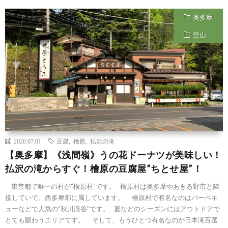
奥多摩
登山
2020.07.01
豆腐
,
檜原
,
払沢の滝
【奥多摩】《浅間嶺》うの花ドーナツが美味しい！
払沢の滝からすぐ！檜原の豆腐屋”ちとせ屋”！
東京都で唯一の村が”檜原村”です。 檜原村は奥多摩やあきる野市と隣
接していて、西多摩郡に属しています。 檜原村で有名なのはバーベキ
ューなどで人気の”秋川渓谷”です。 夏などのシーズンにはアウトドアで
とても賑わうエリアです。 そして、もうひとつ有名なのが日本滝百選