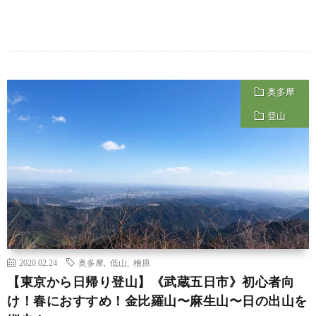
奥多摩
登山
2020.02.24
奥多摩
,
低山
,
檜原
【東京から日帰り登山】《武蔵五日市》初心者向
け！春におすすめ！金比羅山〜麻生山〜日の出山を