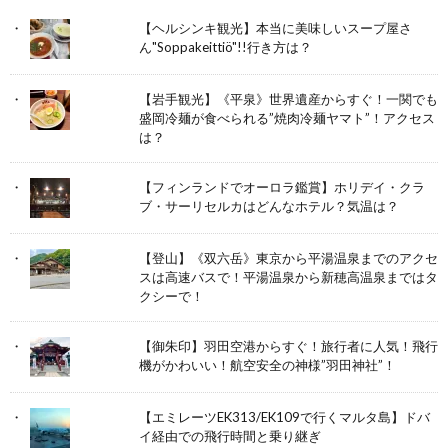
【ヘルシンキ観光】本当に美味しいスープ屋さ
ん"Soppakeittiö"!!行き方は？
【岩手観光】《平泉》世界遺産からすぐ！一関でも
盛岡冷麺が食べられる”焼肉冷麺ヤマト”！アクセス
は？
【フィンランドでオーロラ鑑賞】ホリデイ・クラ
ブ・サーリセルカはどんなホテル？気温は？
【登山】《双六岳》東京から平湯温泉までのアクセ
スは高速バスで！平湯温泉から新穂高温泉まではタ
クシーで！
【御朱印】羽田空港からすぐ！旅行者に人気！飛行
機がかわいい！航空安全の神様”羽田神社”！
【エミレーツEK313/EK109で行くマルタ島】ドバ
イ経由での飛行時間と乗り継ぎ