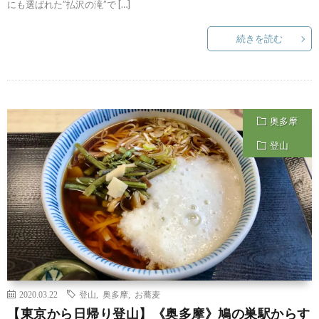
にも選ばれた”払沢の滝”で […]
続きを読む
奥多摩
登山
2020.03.22
登山
,
奥多摩
,
お蕎麦
【東京から日帰り登山】《奥多摩》鳩の巣駅からす