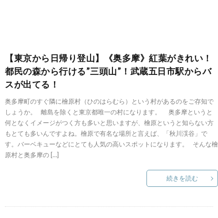
【東京から日帰り登山】《奥多摩》紅葉がきれい！
都民の森から行ける”三頭山”！武蔵五日市駅からバ
スが出てる！
奥多摩町のすぐ隣に檜原村（ひのはらむら）という村があるのをご存知で
しょうか。 離島を除くと東京都唯一の村になります。 奥多摩というと
何となくイメージがつく方も多いと思いますが、檜原というと知らない方
もとても多いんですよね。檜原で有名な場所と言えば、「秋川渓谷」で
す。バーベキューなどにとても人気の高いスポットになります。 そんな檜
原村と奥多摩の […]
続きを読む