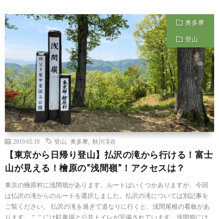
奥多摩
登山
2019.05.19
登山
,
奥多摩
,
秋川渓谷
【東京から日帰り登山】払沢の滝から行ける！富士
山が見える！檜原の”浅間嶺”！アクセスは？
東京の檜原村に浅間嶺があります。ルートはいくつかありますが、今回
は払沢の滝からのルートを選択しました。払沢の滝については別記事を
ご覧ください。 払沢の滝を過ぎて道なりに行くと、浅間尾根の看板があ
ります。ここには駐車場と公共トイレが完備されています。浅間嶺には