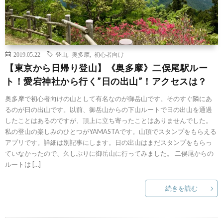
2019.05.22
登山
,
奥多摩
,
初心者向け
【東京から日帰り登山】《奥多摩》二俣尾駅ルー
ト！愛宕神社から行く”日の出山”！アクセスは？
奥多摩で初心者向けの山として有名なのが御岳山です。そのすぐ隣にあ
るのが日の出山です。以前、御岳山からの下山ルートで日の出山を通過
したことはあるのですが、頂上に立ち寄ったことはありませんでした。
私の登山の楽しみのひとつがYAMASTAです。山頂でスタンプをもらえる
アプリです。詳細は別記事にします。日の出山はまだスタンプをもらっ
ていなかったので、久しぶりに御岳山に行ってみました。 二俣尾からの
ルートは […]
続きを読む