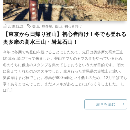
2018.12.21
登山
,
奥多摩
,
低山
,
初心者向け
【東京から日帰り登山】初心者向け！冬でも登れる
奥多摩の高水三山・岩茸石山！
今年は冬期でも登山を続けることにしたので、先日は奥多摩の高水三山
(岩茸石山)に行って来ました。登山アプリのヤマスタをやっているため、
冬のうちに低山のスタンプを集めてしまおうというのが目的です。 初め
に迎えてくれたのがススキでした。先月行った群馬県の赤城山と違い、
奥多摩はまだ秋でした。標高が800m弱という低山のため、12月半ばでも
寒くありませんでした。まだススキがあることにびっくりしました。 し
ば […]
続きを読む