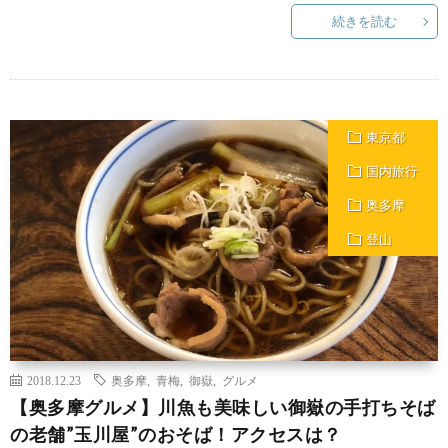
続きを読む
東京都
国内旅行
奥多摩
登山
2018.12.23
奥多摩
,
青梅
,
御嶽
,
グルメ
【奥多摩グルメ】川魚も美味しい御嶽の手打ちそば
の老舗”玉川屋”のおそば！アクセスは？