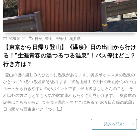
2020.02.26
日が
,
登山
,
日帰り
,
奥多摩
【東京から日帰り登山】《温泉》日の出山から行け
る！”生涯青春の湯つるつる温泉”！バス停はどこ？
行き方は？
登山の後の楽しみのひとつに温泉があります。奥多摩オススメの温泉の
ひとつに”つるつる温泉”があります。御岳山経由での日の出山からの下山
ルートから行きやすいのがポイントです。登山後はもちろんのこと、そ
れ以外の方にもとても人気で家族連れもたくさん見かけます。 奥多摩の
記事はこちらから♫ つるつる温泉ってどこにある？ JR五日市線の武蔵五
日市駅から西東京バス「つる […]
続きを読む