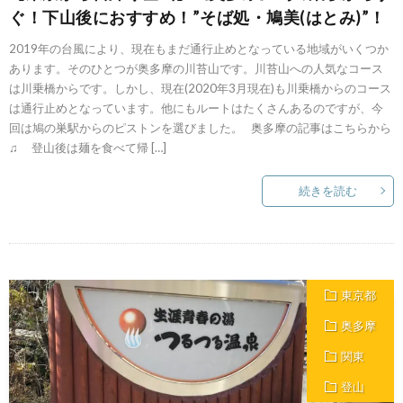
ぐ！下山後におすすめ！”そば処・鳩美(はとみ)”！
2019年の台風により、現在もまだ通行止めとなっている地域がいくつか
あります。そのひとつが奥多摩の川苔山です。川苔山への人気なコース
は川乗橋からです。しかし、現在(2020年3月現在)も川乗橋からのコース
は通行止めとなっています。他にもルートはたくさんあるのですが、今
回は鳩の巣駅からのピストンを選びました。 奥多摩の記事はこちらから
♫ 登山後は麺を食べて帰 […]
続きを読む
東京都
奥多摩
関東
登山