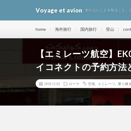
Voyage et avion
知らないことを知ること、
home
海外旅行
国内旅行
登山
con
【エミレーツ航空】EK0
イコネクトの予約方法
2018.12.02
ローマ
空港
,
エミレーツ
,
乗り継