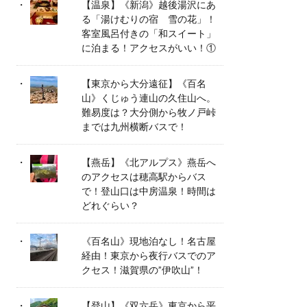
【温泉】《新潟》越後湯沢にあ
る「湯けむりの宿 雪の花」！
客室風呂付きの「和スイート」
に泊まる！アクセスがいい！①
【東京から大分遠征】《百名
山》くじゅう連山の久住山へ。
難易度は？大分側から牧ノ戸峠
までは九州横断バスで！
【燕岳】《北アルプス》燕岳へ
のアクセスは穂高駅からバス
で！登山口は中房温泉！時間は
どれぐらい？
《百名山》現地泊なし！名古屋
経由！東京から夜行バスでのア
クセス！滋賀県の”伊吹山”！
【登山】《双六岳》東京から平