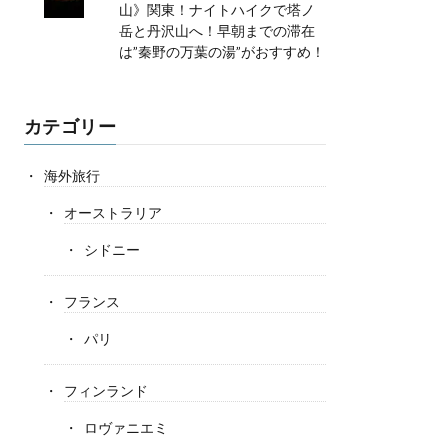
山》関東！ナイトハイクで塔ノ
岳と丹沢山へ！早朝までの滞在
は”秦野の万葉の湯”がおすすめ！
カテゴリー
海外旅行
オーストラリア
シドニー
フランス
パリ
フィンランド
ロヴァニエミ