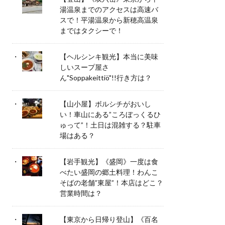
湯温泉までのアクセスは高速バ
スで！平湯温泉から新穂高温泉
まではタクシーで！
【ヘルシンキ観光】本当に美味
しいスープ屋さ
ん"Soppakeittiö"!!行き方は？
【山小屋】ボルシチがおいし
い！車山にある”ころぼっくるひ
ゅって”！土日は混雑する？駐車
場はある？
【岩手観光】《盛岡》一度は食
べたい盛岡の郷土料理！わんこ
そばの老舗”東屋”！本店はどこ？
営業時間は？
【東京から日帰り登山】《百名