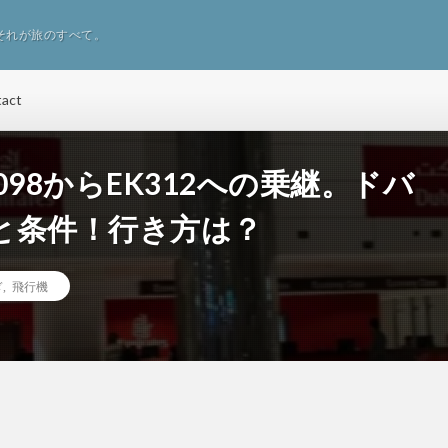
それが旅のすべて。
tact
98からEK312への乗継。ドバ
と条件！行き方は？
ぎ
,
飛行機