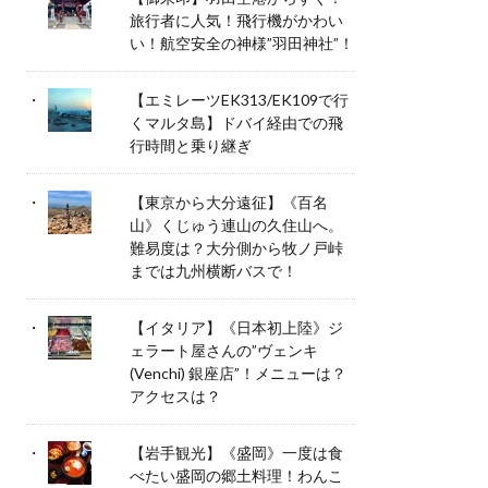
旅行者に人気！飛行機がかわい
い！航空安全の神様”羽田神社”！
【エミレーツEK313/EK109で行
くマルタ島】ドバイ経由での飛
行時間と乗り継ぎ
【東京から大分遠征】《百名
山》くじゅう連山の久住山へ。
難易度は？大分側から牧ノ戸峠
までは九州横断バスで！
【イタリア】《日本初上陸》ジ
ェラート屋さんの”ヴェンキ
(Venchi) 銀座店”！メニューは？
アクセスは？
【岩手観光】《盛岡》一度は食
べたい盛岡の郷土料理！わんこ