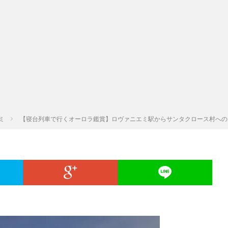
ミ
【寝台列車で行くオーロラ鑑賞】ロヴァニエミ駅からサンタクロース村への