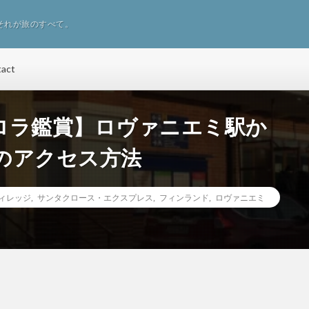
それが旅のすべて。
tact
ロラ鑑賞】ロヴァニエミ駅か
のアクセス方法
ィレッジ
,
サンタクロース・エクスプレス
,
フィンランド
,
ロヴァニエミ