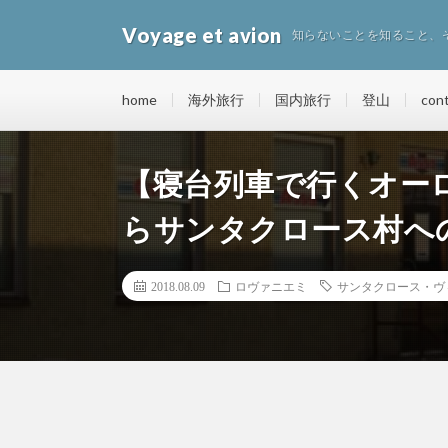
Voyage et avion
知らないことを知ること、
home
海外旅行
国内旅行
登山
con
【寝台列車で行くオー
らサンタクロース村へ
2018.08.09
ロヴァニエミ
サンタクロース・ヴ