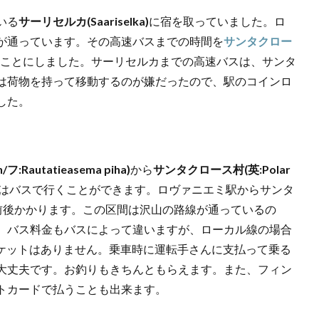
いる
サーリセルカ(Saariselka)
に宿を取っていました。ロ
が通っています。その高速バスまでの時間を
サンタクロー
ことにしました。サーリセルカまでの高速バスは、サンタ
は荷物を持って移動するのが嫌だったので、駅のコインロ
した。
フ:Rautatieasema piha)
から
サンタクロース村(英:Polar
はバスで行くことができます。ロヴァニエミ駅からサンタ
分前後かかります。この区間は沢山の路線が通っているの
。バス料金もバスによって違いますが、ローカル線の場合
チケットはありません。乗車時に運転手さんに支払って乗る
大丈夫です。お釣りもきちんともらえます。また、フィン
トカードで払うことも出来ます。