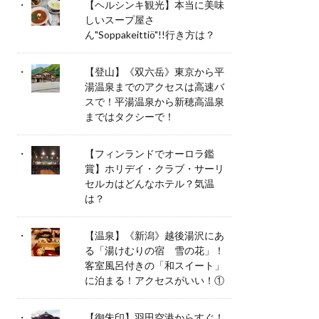
【ヘルシンキ観光】本当に美味
しいスープ屋さ
ん"Soppakeittiö"!!行き方は？
【登山】《双六岳》東京から平
湯温泉までのアクセスは高速バ
スで！平湯温泉から新穂高温泉
まではタクシーで！
【フィンランドでオーロラ鑑
賞】ホリデイ・クラブ・サーリ
セルカはどんなホテル？気温
は？
【温泉】《新潟》越後湯沢にあ
る「湯けむりの宿 雪の花」！
客室風呂付きの「和スイート」
に泊まる！アクセスがいい！①
【御朱印】羽田空港からすぐ！