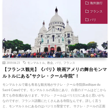
海外旅行
フランス
パリ
2019.04.23
モンマルトル
,
教会
,
パリ
,
フランス
【フランス観光】《パリ》映画アメリの舞台モンマ
ルトルにある”サクレ・クール寺院”！
モンマルトルで最も有名な観光地がサクレ・クール寺院(Basilique du
Sacré Cœur)です。モンマルトルの高台にあり、白亜のドームはどこから
見ても存在感があります。サクレ・クールはパリだけにあると思いがち
なのですが、フランス語圏にたくさんある寺院なんです。詳しく言う
と、モンマルトルにあるのはバジリカ聖堂です。 サクレ・クールの正面