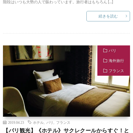
階段はいつも大勢の人で賑わっています。旅行者はもちろん […]
続きを読む
パリ
海外旅行
フランス
2019.04.23
ホテル
,
パリ
,
フランス
【パリ観光】《ホテル》サクレクールからすぐ！と