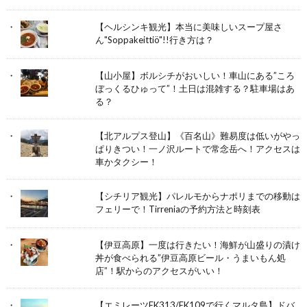
【ヘルシンキ観光】本当に美味しいスープ屋さ
ん"Soppakeittiö"!!行き方は？
【山小屋】ボルシチがおいしい！車山にある”ころ
ぼっくるひゅって”！土日は混雑する？駐車場はあ
る？
【北アルプス登山】《百名山》難易度は低いがやっ
ぱりきつい！一ノ沢ルートで常念岳へ！アクセスは
車かタクシー！
【シチリア観光】パレルモからナポリまでの移動は
フェリーで！Tirreniaの予約方法と時刻表
【伊豆高原】一度は行きたい！海鮮が山盛りの漬け
丼が食べられる”伊豆高原ビール・うまいもん処
店”！駅からのアクセスがいい！
【エミレーツEK313/EK109で行くマルタ島】ドバ