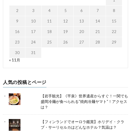
1
2
3
4
5
6
7
8
9
10
11
12
13
14
15
16
17
18
19
20
21
22
23
24
25
26
27
28
29
30
31
« 11月
人気の投稿とページ
【岩手観光】《平泉》世界遺産からすぐ！一関でも
盛岡冷麺が食べられる”焼肉冷麺ヤマト”！アクセス
は？
【フィンランドでオーロラ鑑賞】ホリデイ・クラ
ブ・サーリセルカはどんなホテル？気温は？