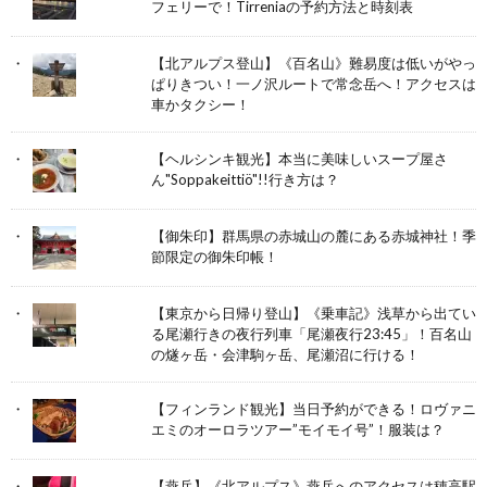
フェリーで！Tirreniaの予約方法と時刻表
【北アルプス登山】《百名山》難易度は低いがやっ
ぱりきつい！一ノ沢ルートで常念岳へ！アクセスは
車かタクシー！
【ヘルシンキ観光】本当に美味しいスープ屋さ
ん"Soppakeittiö"!!行き方は？
【御朱印】群馬県の赤城山の麓にある赤城神社！季
節限定の御朱印帳！
【東京から日帰り登山】《乗車記》浅草から出てい
る尾瀬行きの夜行列車「尾瀬夜行23:45」！百名山
の燧ヶ岳・会津駒ヶ岳、尾瀬沼に行ける！
【フィンランド観光】当日予約ができる！ロヴァニ
エミのオーロラツアー”モイモイ号”！服装は？
【燕岳】《北アルプス》燕岳へのアクセスは穂高駅