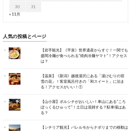
30
31
« 11月
人気の投稿とページ
【岩手観光】《平泉》世界遺産からすぐ！一関でも
盛岡冷麺が食べられる”焼肉冷麺ヤマト”！アクセス
は？
【温泉】《新潟》越後湯沢にある「湯けむりの宿
雪の花」！客室風呂付きの「和スイート」に泊ま
る！アクセスがいい！①
【山小屋】ボルシチがおいしい！車山にある”ころ
ぼっくるひゅって”！土日は混雑する？駐車場はあ
る？
【シチリア観光】パレルモからナポリまでの移動は