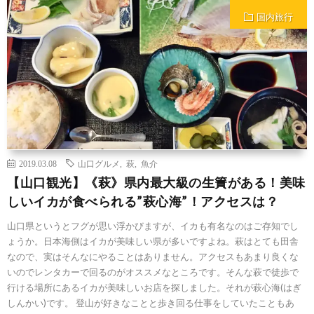
国内旅行
2019.03.08
山口グルメ
,
萩
,
魚介
【山口観光】《萩》県内最大級の生簀がある！美味
しいイカが食べられる”萩心海”！アクセスは？
山口県というとフグが思い浮かびますが、イカも有名なのはご存知でし
ょうか。日本海側はイカが美味しい県が多いですよね。萩はとても田舎
なので、実はそんなにやることはありません。アクセスもあまり良くな
いのでレンタカーで回るのがオススメなところです。そんな萩で徒歩で
行ける場所にあるイカが美味しいお店を探しました。それが萩心海(はぎ
しんかい)です。 登山が好きなことと歩き回る仕事をしていたこともあ