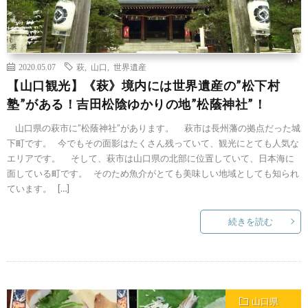
2020.05.07
萩
,
山口
,
世界遺産
【山口観光】《萩》境内には世界遺産の”松下村
塾”がある！吉田松陰ゆかりの地”松蔭神社”！
山口県の萩市に”松蔭神社”があります。 萩市は長州藩の拠点だった城
下町です。 今でもその面影はたくさん残っていて、観光にとても人気な
エリアです。 そして、萩市は山口県の北部に位置していて、日本海に
面している町です。 そのため魚介がとても美味しい地域としても知られ
ています。 […]
続きを読む
山口県