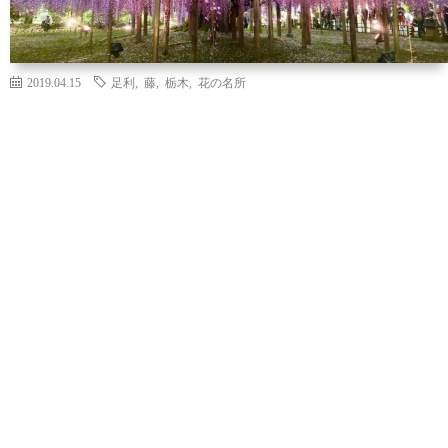
2019.04.15
足利
,
藤
,
栃木
,
花の名所